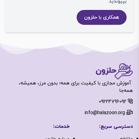
بپیوندید.
همکاری با حلزون
آموزش مجازی با کیفیت برای همه؛ بدون مرز، همیشه،
همه‌جا
09224796092
info@halazoon.org
دسترسی سریع:
خدمات:
مقاطع
درباره‌ حلزون